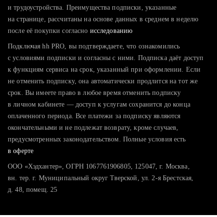
тратите много времени на поиск и вручную поднимаете
и трудоустройства. Преимущества подписки, указанные
резюме
на странице, рассчитаны на основе данных в среднем в неделю
после её покупки согласно
хотите сравнить себя с конкурентами и оценить шансы
исследованию
Подключая hh PRO, вы подтверждаете, что ознакомились
с условиями подписки и согласны с ними. Подписка даёт доступ
к функциям сервиса на срок, указанный при оформлении. Если
не отменить подписку, она автоматически продлится на тот же
срок. Вы имеете право в любое время отменить подписку
в личном кабинете — доступ к услугам сохранится до конца
оплаченного периода. Все платежи за подписку являются
окончательными и не подлежат возврату, кроме случаев,
предусмотренных законодательством. Полные условия есть
в оферте
ООО «Хэдхантер», ОГРН 1067761906805, 125047, г. Москва,
вн. тер. г. Муниципальный округ Тверской, ул. 2-я Брестская,
д. 48, помещ. 25