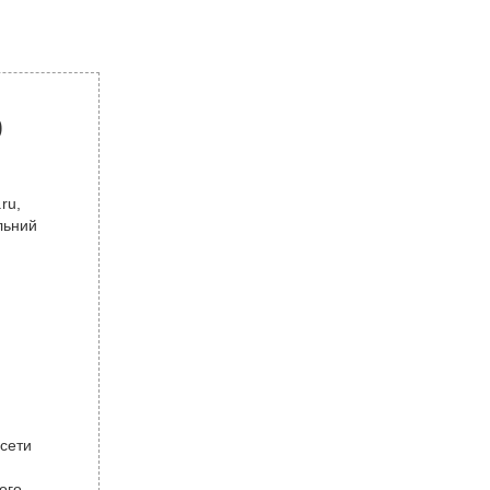
р
ru,
льний
 сети
ого