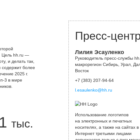
Пресс-цент
оторой
Лилия Эсауленко
 Цель hh.ru —
Руководитель пресс-службы hh.
у, и делать так,
макрорегион Сибирь, Урал, Да
и содержит более
Восток
чение 2025 г.
оп-3 в мире
+7 (383) 207-94-64
ников.
l.esaulenko@hh.ru
Использование логотипов
1
тыс.
на электронных и печатных
носителях, а также на сайтах в
Интернет третьими лицами
допускается только с письменн