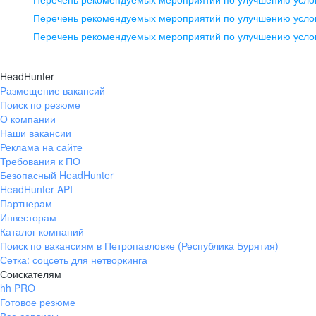
pr@ural.hh.ru
Перечень рекомендуемых мероприятий по улучшению услов
Перечень рекомендуемых мероприятий по улучшению усло
Новосибирск
ул. Большевистская, д. 35,
HeadHunter
помещение 21
Размещение вакансий
Поиск по резюме
+7 383 207-94-64
О компании
pr@nsk.hh.ru
Наши вакансии
Реклама на сайте
Требования к ПО
Безопасный HeadHunter
HeadHunter API
Партнерам
Инвесторам
Каталог компаний
Поиск по вакансиям в Петропавловке (Республика Бурятия)
Сетка: соцсеть для нетворкинга
Соискателям
hh PRO
Готовое резюме