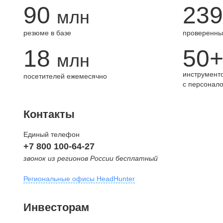
90
239
млн
резюме в базе
проверенны
18
50
млн
инструменто
посетителей ежемесячно
с персонал
Контакты
Единый телефон
+7 800 100-64-27
звонок из регионов России бесплатный
Региональные офисы HeadHunter
Москва
Инвесторам
внутригородская территория