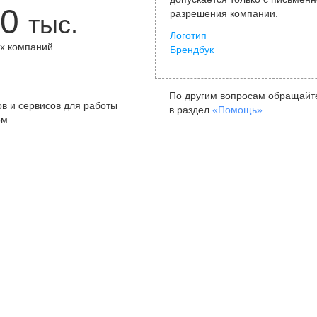
0
разрешения компании.
тыс.
Логотип
х компаний
Брендбук
+
По другим вопросам обращайт
в и сервисов для работы
в раздел
«Помощь»
ом
Санкт-Петербург
Я
ул. Жуковского, д. 19, особняк
ул