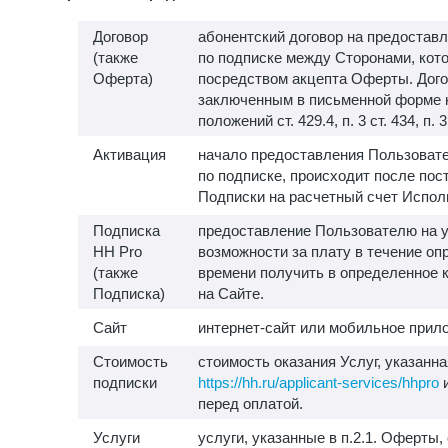
Договор
абонентский договор на предоставл
(также
по подписке между Сторонами, кот
Оферта)
посредством акцепта Оферты. Дого
заключенным в письменной форме 
положений ст. 429.4, п. 3 ст. 434, п. 
Активация
начало предоставления Пользовате
по подписке, происходит после пос
Подписки на расчетный счет Испол
Подписка
предоставление Пользователю на у
HH Pro
возможности за плату в течение о
(также
времени получить в определенное 
Подписка)
на Сайте.
Сайт
интернет-сайт или мобильное прило
Стоимость
стоимость оказания Услуг, указанна
подписки
https://hh.ru/applicant-services/hhpro
и
перед оплатой.
Услуги
услуги, указанные в п.2.1. Оферты