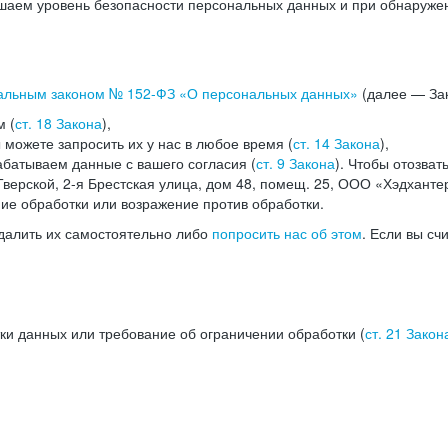
аем уровень безопасности персональных данных и при обнаружени
альным законом №
152-ФЗ
«О персональных данных»
(далее — Зак
м (
ст. 18 Закона
),
можете запросить их у нас в любое время (
ст. 14 Закона
),
абатываем данные с вашего согласия (
ст. 9 Закона
). Чтобы отозват
верской, 2-я Брестская улица, дом 48, помещ. 25, ООО «Хэдханте
ние обработки или возражение против обработки.
далить их самостоятельно либо
попросить нас об этом
. Если вы сч
ки данных или требование об ограничении обработки (
ст. 21 Закон