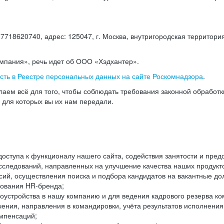
18620740, адрес: 125047, г. Москва, внутригородская территория
омпания», речь идет об ООО «Хэдхантер».
есть в Реестре персональных данных на сайте Роскомнадзора
.
аем всё для того, чтобы соблюдать требования законной обработ
, для которых вы их нам передали.
ступа к функционалу нашего сайта, содействия занятости и пред
следований, направленных на улучшение качества наших продуктов
ий, осуществления поиска и подбора кандидатов на вакантные дол
ования HR-бренда;
оустройства в нашу компанию и для ведения кадрового резерва ко
чения, направления в командировки, учёта результатов исполнени
омпенсаций;