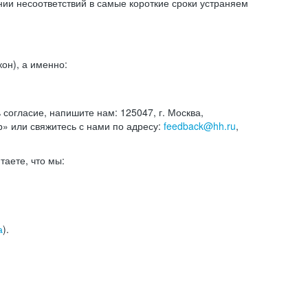
и несоответствий в самые короткие сроки устраняем
он), а именно:
ь согласие, напишите нам: 125047, г. Москва,
р» или свяжитесь с нами по адресу:
feedback@hh.ru
,
итаете, что мы:
а
).