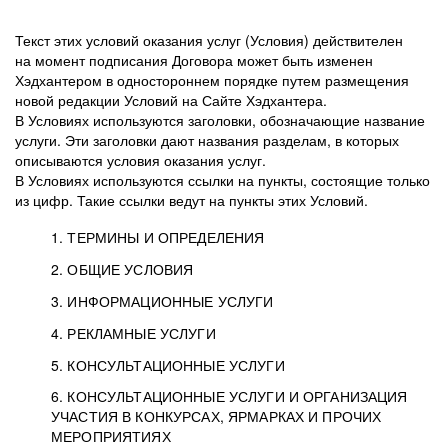
Текст этих условий оказания услуг (Условия) действителен
на момент подписания Договора может быть изменен
Хэдхантером в одностороннем порядке путем размещения
новой редакции Условий на Сайте Хэдхантера.
В Условиях используются заголовки, обозначающие название
услуги. Эти заголовки дают названия разделам, в которых
описываются условия оказания услуг.
В Условиях используются ссылки на пункты, состоящие только
из цифр. Такие ссылки ведут на пункты этих Условий.
1. ТЕРМИНЫ И ОПРЕДЕЛЕНИЯ
2. ОБЩИЕ УСЛОВИЯ
3. ИНФОРМАЦИОННЫЕ УСЛУГИ
1.1. Хэдхантер, или
Хэдхантер, ООО
4. РЕКЛАМНЫЕ УСЛУГИ
HeadHunter, или
«Хэдхантер», ИНН
2.1. Типы и статусы регистрации
5. КОНСУЛЬТАЦИОННЫЕ УСЛУГИ
Исполнитель
7718620740, адрес:
Типы регистрации
3.1. Предоставление доступа к базе данных
2.2. Активация услуг
6. КОНСУЛЬТАЦИОННЫЕ УСЛУГИ И ОРГАНИЗАЦИЯ
125047, г. Москва,
резюме с предложениями Соискателей
Описание и активация
УЧАСТИЯ В КОНКУРСАХ, ЯРМАРКАХ И ПРОЧИХ
2.1.1. Заказчику может быть присвоен один
4.0. Общие условия оказания рекламных услуг
внутригородская
о трудоустройстве с возможностью просмотра
МЕРОПРИЯТИЯХ
из Типов регистраций.
территория
4.0.1. Хэдхантер оказывает Заказчику услугу