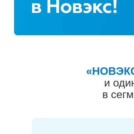
«НОВЭК
и оди
в сег