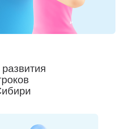
 развития
гроков
Сибири