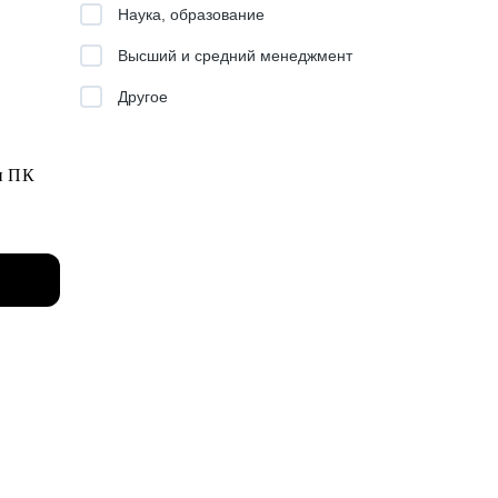
Наука, образование
ма
Высший и средний менеджмент
Другое
н ПК
ХиГС,
е
т наук.