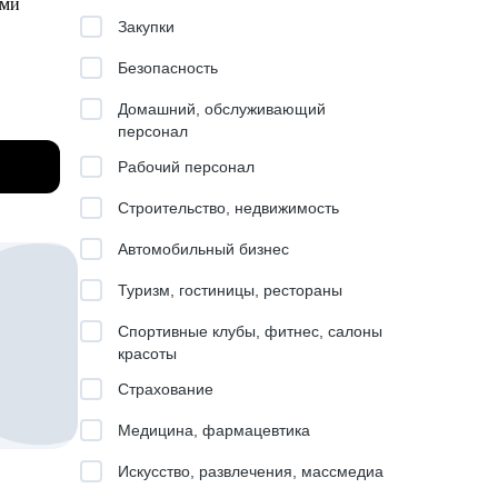
ами
Закупки
Безопасность
к,
Домашний, обслуживающий
персонал
ели.
льтаций
и
Рабочий персонал
а
Строительство, недвижимость
 к
Автомобильный бизнес
dle и
другими
Туризм, гостиницы, рестораны
Спортивные клубы, фитнес, салоны
в
красоты
Страхование
Медицина, фармацевтика
Искусство, развлечения, массмедиа