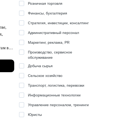
Розничная торговля
Финансы, бухгалтерия
Стратегия, инвестиции, консалтинг
тве,
Административный персонал
х,
Маркетинг, реклама, PR
там в
Производство, сервисное
e и др.
обслуживание
Добыча сырья
накомым
Сельское хозяйство
Транспорт, логистика, перевозки
ли.
Информационные технологии
з
Управление персоналом, тренинги
отовке
Юристы