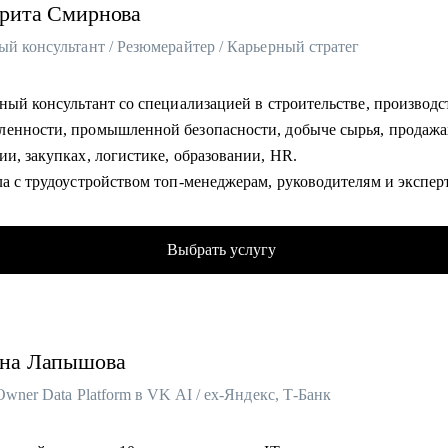
рита
Смирнова
й консультант / Резюмерайтер / Карьерный стратег
ный консультант со специализацией в строительстве, производс
енности, промышленной безопасности, добыче сырья, продажа
ии, закупках, логистике, образовании, HR.
ла с трудоустройством топ-менеджерам, руководителям и экспер
компании: Газпром, Сибур, Роснефть, Яндекс, Сбер, ВТБ, Danon
 в HR и 8 лет в карьерном консультировании.
Выбрать услугу
 3800 консультаций и довольных клиентов. Меня рекомендуют з
гам.
но понимаю вес каждого слова в резюме.
ваю мотивационную поддержку в решении любой карьерной це
на
Лапышова
товила 5400+ качественных резюме и сопроводительных писем и
 точных фраз, убедительных достижений.
Owner Data Platform в VK AI / ex-Яндекс, Т-Банк
ла 2800+ индивидуальных консультаций по поиску работы, подг
ым вопросам HR и нанимающих руководителей.