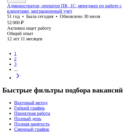
Администратор, оператор ПК, 1С, менеджер по работе с
клиентами, миграционный учет
51
год
•
Была
сегодня
•
Обновлено
30 июля
52 000
₽
Активно ищет работу
Общий опыт
12
лет
11
месяцев
1
2
3
...
Быстрые фильтры подбора вакансий
Вахтовый метод
Гибкий график
Проектная работа
Полный день
Полная занятость
Сменный график