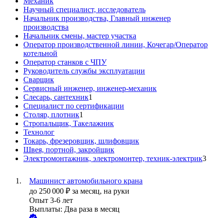
Механик
Научный специалист, исследователь
Начальник производства, Главный инженер
производства
Начальник смены, мастер участка
Оператор производственной линии, Кочегар/Оператор
котельной
Оператор станков с ЧПУ
Руководитель службы эксплуатации
Сварщик
Сервисный инженер, инженер-механик
Слесарь, сантехник
1
Специалист по сертификации
Столяр, плотник
1
Стропальщик, Такелажник
Технолог
Токарь, фрезеровщик, шлифовщик
Швея, портной, закройщик
Электромонтажник, электромонтер, техник-электрик
3
Машинист автомобильного крана
до
250 000
₽
за месяц,
на руки
Опыт 3-6 лет
Выплаты: Два раза в месяц